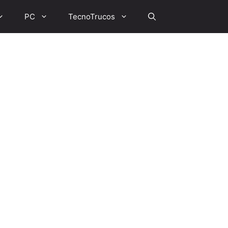
PC
TecnoTrucos