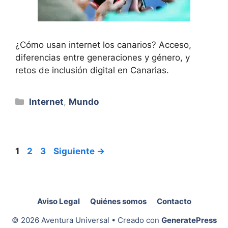
¿Cómo usan internet los canarios? Acceso,
diferencias entre generaciones y género, y
retos de inclusión digital en Canarias.
Categorías
Internet
,
Mundo
Página
Página
Página
1
2
3
Siguiente
→
Aviso Legal
Quiénes somos
Contacto
© 2026 Aventura Universal
• Creado con
GeneratePress