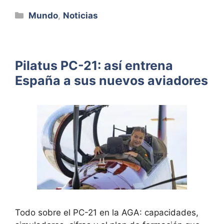
Categorías
Mundo
,
Noticias
Pilatus PC-21: así entrena
España a sus nuevos aviadores
Todo sobre el PC-21 en la AGA: capacidades,