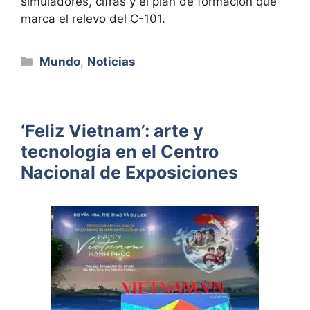
simuladores, cifras y el plan de formación que
marca el relevo del C-101.
Categorías
Mundo
,
Noticias
‘Feliz Vietnam’: arte y
tecnología en el Centro
Nacional de Exposiciones