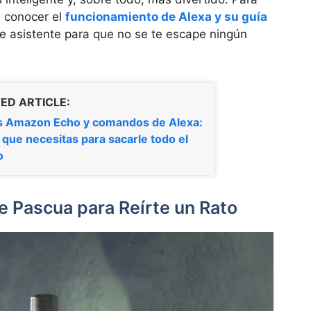
 conocer el
funcionamiento de Alexa y su guía
e asistente para que no se te escape ningún
ED ARTICLE:
s Amazon Echo y comandos de Alexa:
a que necesitas para sacarle todo el
o
 Pascua para Reírte un Rato