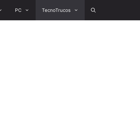
PC
TecnoTrucos