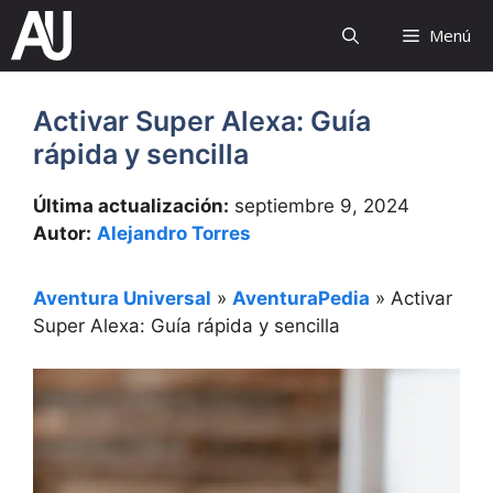
Saltar
Menú
al
contenido
Activar Super Alexa: Guía
rápida y sencilla
Última actualización:
septiembre 9, 2024
Autor:
Alejandro Torres
Aventura Universal
»
AventuraPedia
»
Activar
Super Alexa: Guía rápida y sencilla