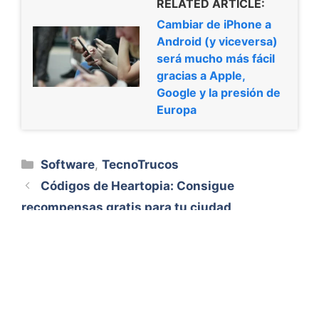
RELATED ARTICLE:
Cambiar de iPhone a
Android (y viceversa)
será mucho más fácil
gracias a Apple,
Google y la presión de
Europa
Categorías
Software
,
TecnoTrucos
Códigos de Heartopia: Consigue
recompensas gratis para tu ciudad
Todo lo anunciado en el Summer Game
Fest: grandes regresos y nuevas sorpresas
Aviso Legal
Quiénes somos
Contacto