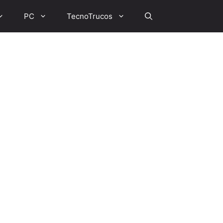
PC
TecnoTrucos