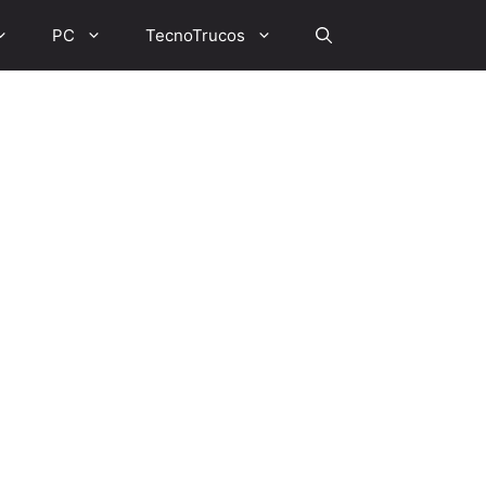
PC
TecnoTrucos