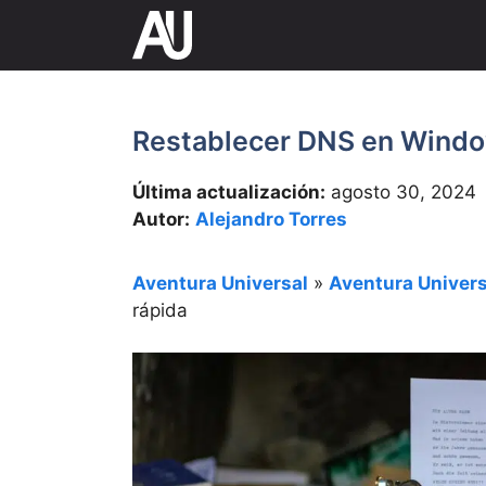
Saltar
al
contenido
Restablecer DNS en Window
Última actualización:
agosto 30, 2024
Autor:
Alejandro Torres
Aventura Universal
»
Aventura Univers
rápida