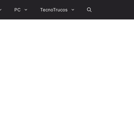
PC
TecnoTrucos