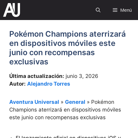
Saltar
Menú
al
contenido
Pokémon Champions aterrizará
en dispositivos móviles este
junio con recompensas
exclusivas
Última actualización:
junio 3, 2026
Autor:
Alejandro Torres
Aventura Universal
»
General
»
Pokémon
Champions aterrizará en dispositivos móviles
este junio con recompensas exclusivas
El lanzamiento oficial en dispositivos iOS y