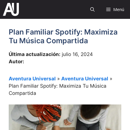
Saltar
Menú
al
contenido
Plan Familiar Spotify: Maximiza
Tu Música Compartida
Última actualización:
julio 16, 2024
Autor:
Aventura Universal
»
Aventura Universal
»
Plan Familiar Spotify: Maximiza Tu Música
Compartida