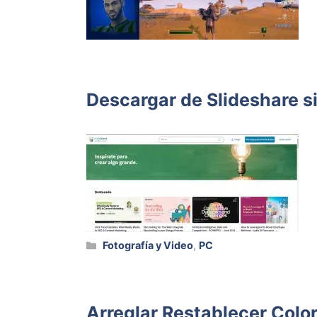
Descargar de Slideshare s
Categorías
Fotografía y Video
,
PC
Arreglar Restablecer Colo