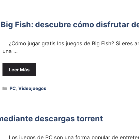
 Big Fish: descubre cómo disfrutar de
¿Cómo jugar gratis los juegos de Big Fish? Si eres 
una …
Leer Más
Categorías
PC
,
Videojuegos
mediante descargas torrent
Los juegos de PC son una forma popular de entreteni