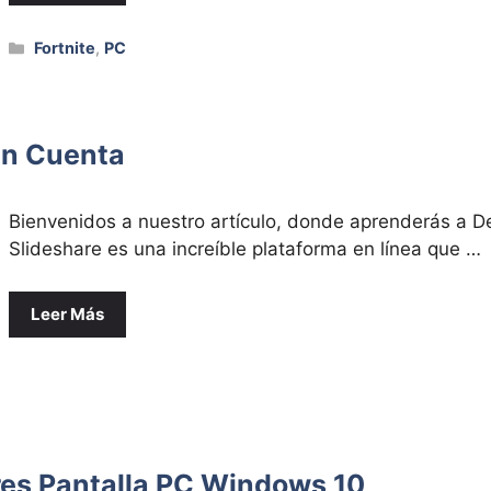
Categorías
Fortnite
,
PC
in Cuenta
Bienvenidos a nuestro⁢ artículo, ⁢donde aprenderás a D
Slideshare es una increíble plataforma en ‍línea que⁣ …
Leer Más
res Pantalla PC Windows 10