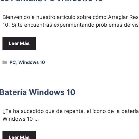
Bienvenido a ⁢nuestro artículo sobre ‍cómo Arreglar Re
10.⁢ Si te encuentras experimentando problemas de vis
Leer Más
Categorías
PC
,
Windows 10
 Batería Windows 10
¿Te⁤ ha⁢ sucedido que de repente,‍ el ícono​ de la baterí
Windows ⁢10⁤ …
Leer Más