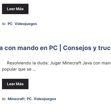
Leer Más
Categorías
PC
,
Videojuegos
a con mando en PC | Consejos y tru
Resolviendo la duda: Jugar Minecraft Java con mand
popular que se …
Leer Más
Categorías
Minecraft
,
PC
,
Videojuegos