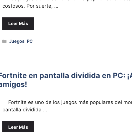
costosos. Por suerte, …
Leer Más
Categorías
Juegos
,
PC
 Fortnite en pantalla dividida en PC: 
 amigos!
Fortnite es uno de los juegos más populares del mom
pantalla dividida …
Leer Más