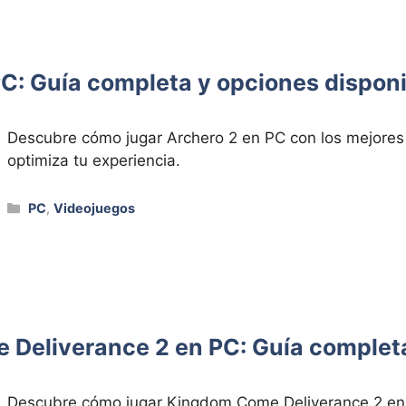
C: Guía completa y opciones dispon
Descubre cómo jugar Archero 2 en PC con los mejores 
optimiza tu experiencia.
Categorías
PC
,
Videojuegos
Deliverance 2 en PC: Guía complet
Descubre cómo jugar Kingdom Come Deliverance 2 en 