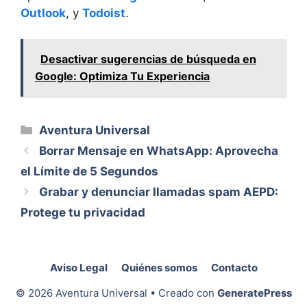
Outlook
, y
Todoist
.
Desactivar sugerencias de búsqueda en
Google: Optimiza Tu Experiencia
Categorías
Aventura Universal
Borrar Mensaje en WhatsApp: Aprovecha
el Límite de 5 Segundos
Grabar y denunciar llamadas spam AEPD:
Protege tu privacidad
Aviso Legal
Quiénes somos
Contacto
© 2026 Aventura Universal
• Creado con
GeneratePress