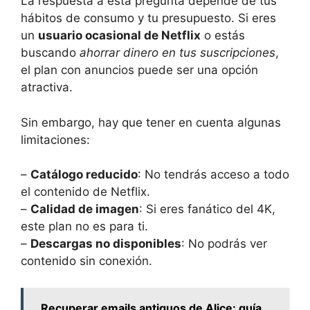
La respuesta a ‍esta pregunta depende de tus
hábitos de consumo y tu presupuesto. Si eres
un​
usuario ocasional de Netflix
o estás
buscando​
ahorrar dinero en tus suscripciones
,
el plan⁣ con⁢ anuncios puede ser⁢ una opción
atractiva.
Sin embargo, hay que tener en cuenta algunas
limitaciones:
–
Catálogo reducido
: No tendrás acceso a todo
el contenido​ de Netflix.
–
Calidad de imagen
: Si eres fanático⁤ del 4K,
este plan no es para ti.
–
Descargas no disponibles
: ⁣No podrás ver
contenido sin conexión.
Recuperar emails antiguos de Alice: guía