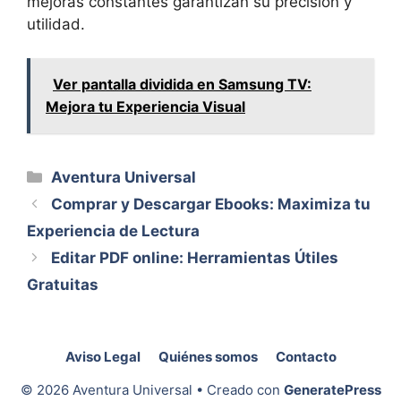
mejoras constantes garantizan su precisión y
utilidad.
Ver pantalla dividida en Samsung TV:
Mejora tu Experiencia Visual
Categorías
Aventura Universal
Comprar y Descargar Ebooks: Maximiza tu
Experiencia de Lectura
Editar PDF online: Herramientas Útiles
Gratuitas
Aviso Legal
Quiénes somos
Contacto
© 2026 Aventura Universal
• Creado con
GeneratePress