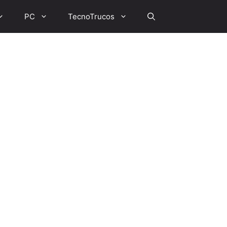
PC
TecnoTrucos