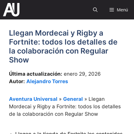
Saltar
Menú
al
contenido
Llegan Mordecai y Rigby a
Fortnite: todos los detalles de
la colaboración con Regular
Show
Última actualización:
enero 29, 2026
Autor:
Alejandro Torres
Aventura Universal
»
General
»
Llegan
Mordecai y Rigby a Fortnite: todos los detalles
de la colaboración con Regular Show
Llegan a la tienda de Fortnite los contenidos