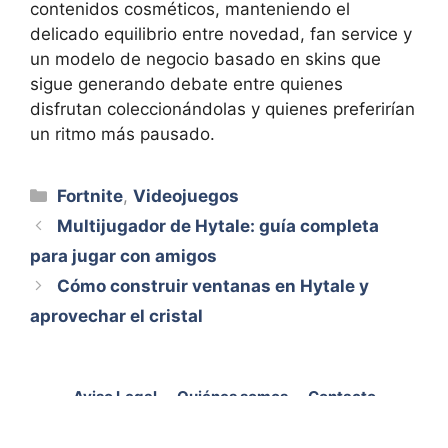
contenidos cosméticos, manteniendo el
delicado equilibrio entre novedad, fan service y
un modelo de negocio basado en skins que
sigue generando debate entre quienes
disfrutan coleccionándolas y quienes preferirían
un ritmo más pausado.
Categorías
Fortnite
,
Videojuegos
Multijugador de Hytale: guía completa
para jugar con amigos
Cómo construir ventanas en Hytale y
aprovechar el cristal
Aviso Legal
Quiénes somos
Contacto
© 2026 Aventura Universal
• Creado con
GeneratePress