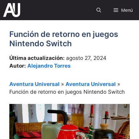
Saltar
Menú
al
contenido
Función de retorno en juegos
Nintendo Switch
Última actualización:
agosto 27, 2024
Autor:
Alejandro Torres
Aventura Universal
»
Aventura Universal
»
Función de retorno en juegos Nintendo Switch