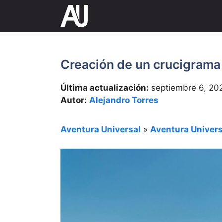
Saltar
al
contenido
Creación de un crucigrama
Última actualización:
septiembre 6, 20
Autor:
Alejandro Torres
Aventura Universal
»
Aventura Univers