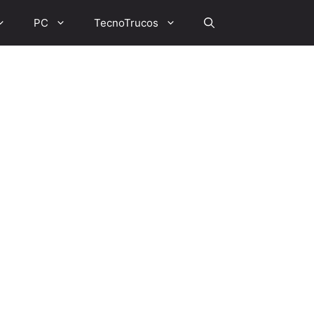
PC
TecnoTrucos