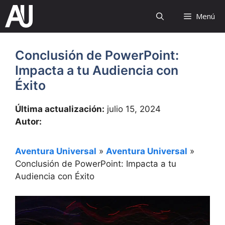
Saltar
Menú
al
contenido
Conclusión de PowerPoint:
Impacta a tu Audiencia con
Éxito
Última actualización:
julio 15, 2024
Autor:
Aventura Universal
»
Aventura Universal
»
Conclusión de PowerPoint: Impacta a tu
Audiencia con Éxito