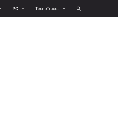
PC
TecnoTrucos