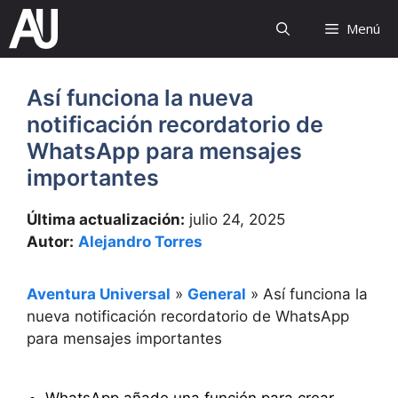
Saltar
Menú
al
contenido
Así funciona la nueva
notificación recordatorio de
WhatsApp para mensajes
importantes
Última actualización:
julio 24, 2025
Autor:
Alejandro Torres
Aventura Universal
»
General
»
Así funciona la
nueva notificación recordatorio de WhatsApp
para mensajes importantes
WhatsApp añade una función para crear