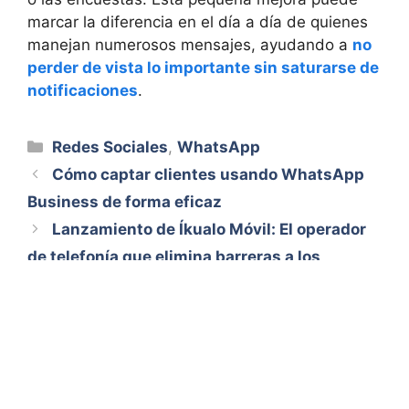
marcar la diferencia en el día a día de quienes
manejan numerosos mensajes, ayudando a
no
perder de vista lo importante sin saturarse de
notificaciones
.
Categorías
Redes Sociales
,
WhatsApp
Cómo captar clientes usando WhatsApp
Business de forma eficaz
Lanzamiento de Íkualo Móvil: El operador
de telefonía que elimina barreras a los
inmigrantes junto a Silbö Telecom
Aviso Legal
Quiénes somos
Contacto
© 2026 Aventura Universal
• Creado con
GeneratePress