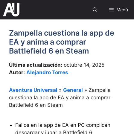
Saltar
Menú
al
contenido
Zampella cuestiona la app de
EA y anima a comprar
Battlefield 6 en Steam
Última actualización:
octubre 14, 2025
Autor:
Alejandro Torres
Aventura Universal
»
General
»
Zampella
cuestiona la app de EA y anima a comprar
Battlefield 6 en Steam
Fallos en la app de EA en PC complican
descargar y jugar a Battlefield 6