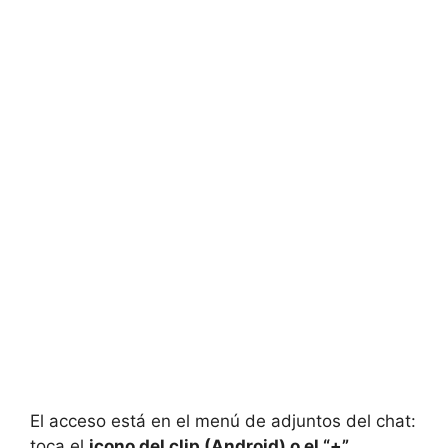
El acceso está en el menú de adjuntos del chat:
toca el
icono del clip (Android) o el “+”