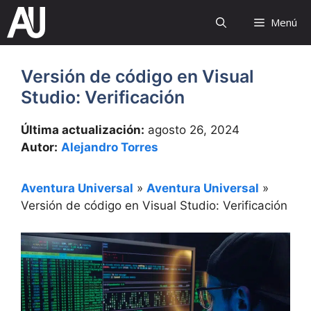
Saltar
Menú
al
contenido
Versión de código en Visual
Studio: Verificación
Última actualización:
agosto 26, 2024
Autor:
Alejandro Torres
Aventura Universal
»
Aventura Universal
»
Versión de código en Visual Studio: Verificación