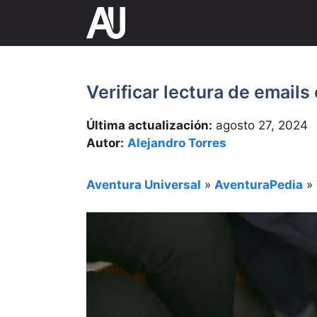
Saltar
al
contenido
Verificar lectura de emails
Última actualización:
agosto 27, 2024
Autor:
Alejandro Torres
Aventura Universal
»
AventuraPedia
»