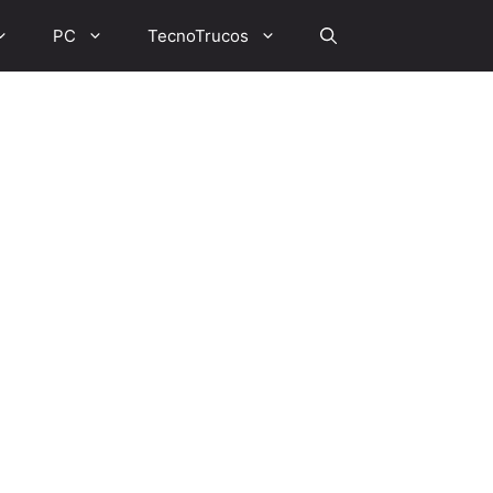
PC
TecnoTrucos