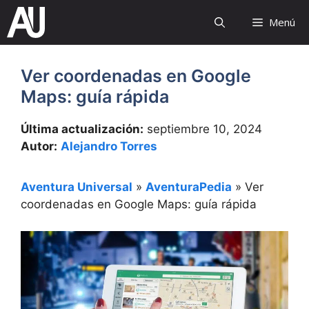
Saltar
Menú
al
contenido
Ver coordenadas en Google
Maps: guía rápida
Última actualización:
septiembre 10, 2024
Autor:
Alejandro Torres
Aventura Universal
»
AventuraPedia
»
Ver
coordenadas en Google Maps: guía rápida