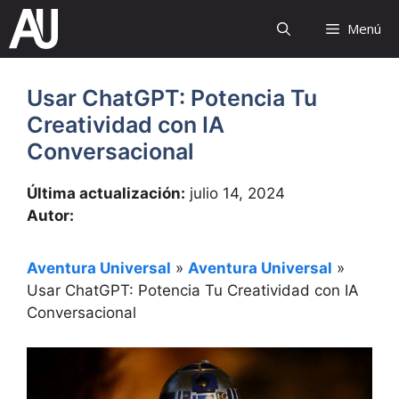
Saltar
Menú
al
contenido
Usar ChatGPT: Potencia Tu
Creatividad con IA
Conversacional
Última actualización:
julio 14, 2024
Autor:
Aventura Universal
»
Aventura Universal
»
Usar ChatGPT: Potencia Tu Creatividad con IA
Conversacional