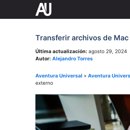
Saltar
al
contenido
Transferir archivos de Mac
Última actualización:
agosto 29, 2024
Autor:
Alejandro Torres
Aventura Universal
»
Aventura Univers
externo