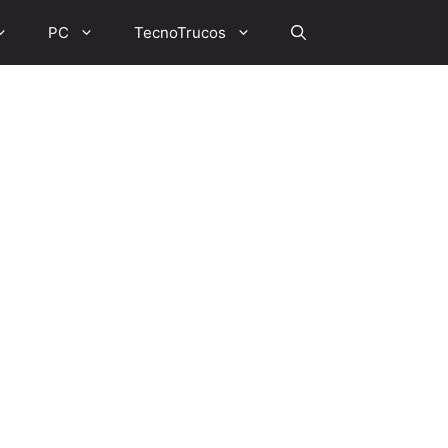
PC
TecnoTrucos