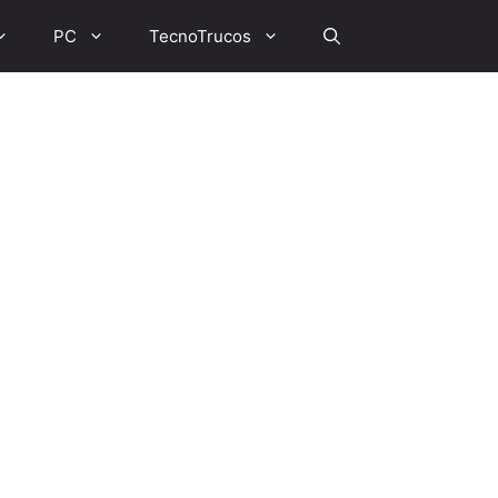
PC
TecnoTrucos