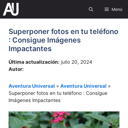
Saltar
Menú
al
contenido
Superponer fotos en tu teléfono
: Consigue Imágenes
Impactantes
Última actualización:
julio 20, 2024
Autor:
Aventura Universal
»
Aventura Universal
»
Superponer fotos en tu teléfono : Consigue
Imágenes Impactantes