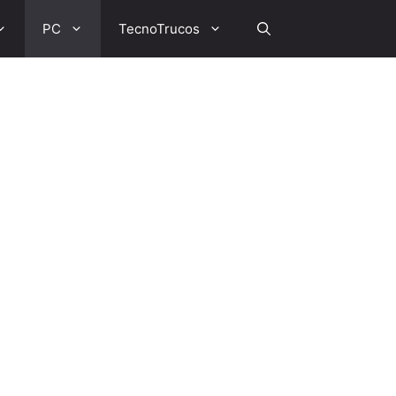
PC
TecnoTrucos