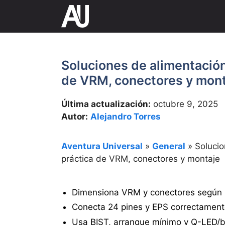
Saltar
al
contenido
Soluciones de alimentación
de VRM, conectores y mon
Última actualización:
octubre 9, 2025
Autor:
Alejandro Torres
Aventura Universal
»
General
»
Solucio
práctica de VRM, conectores y montaje
Dimensiona VRM y conectores según C
Conecta 24 pines y EPS correctamente
Usa BIST, arranque mínimo y Q-LED/be