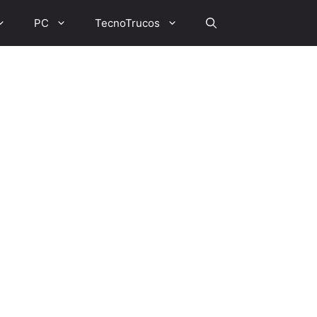
PC
TecnoTrucos