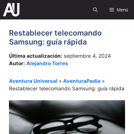
Saltar
Menú
al
contenido
Restablecer telecomando
Samsung: guía rápida
Última actualización:
septiembre 4, 2024
Autor:
Alejandro Torres
Aventura Universal
»
AventuraPedia
»
Restablecer telecomando Samsung: guía rápida