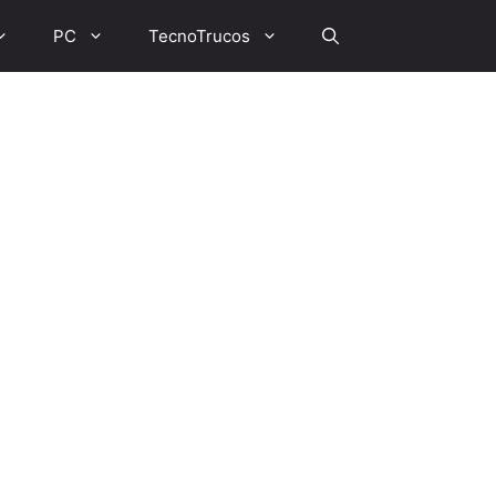
PC
TecnoTrucos