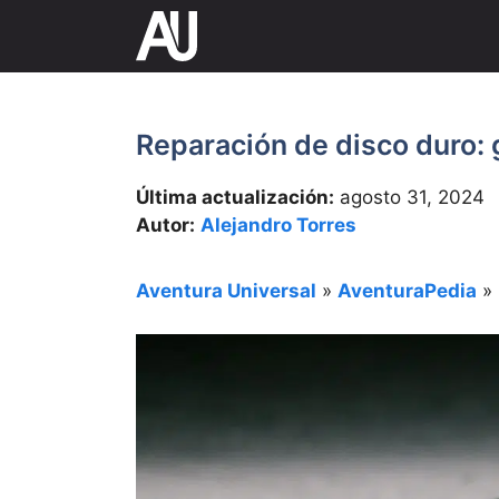
Saltar
al
contenido
Reparación de disco duro:
Última actualización:
agosto 31, 2024
Autor:
Alejandro Torres
Aventura Universal
»
AventuraPedia
»