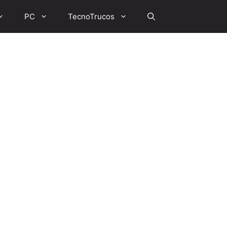
PC
TecnoTrucos