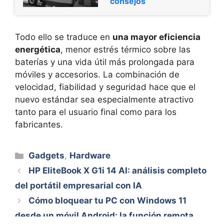
consejos
Todo ello se traduce en
una mayor eficiencia
energética
, menor estrés térmico sobre las
baterías y una vida útil más prolongada para
móviles y accesorios. La combinación de
velocidad, fiabilidad y seguridad hace que el
nuevo estándar sea especialmente atractivo
tanto para el usuario final como para los
fabricantes.
Categorías
Gadgets
,
Hardware
HP EliteBook X G1i 14 AI: análisis completo
del portátil empresarial con IA
Cómo bloquear tu PC con Windows 11
desde un móvil Android: la función remota