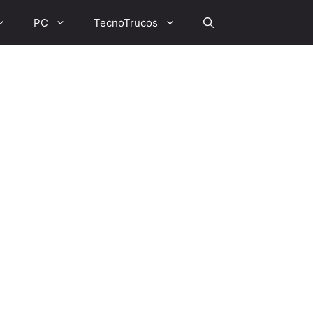
PC
TecnoTrucos