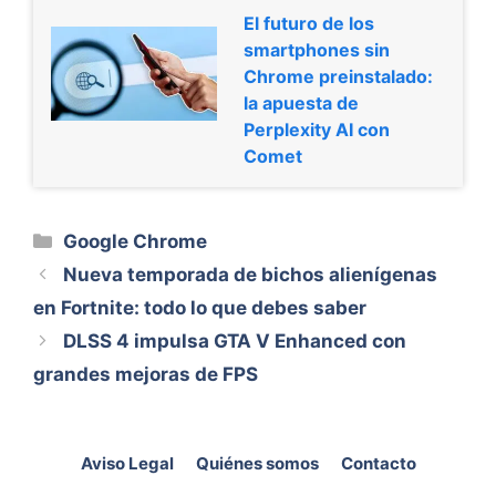
El futuro de los
smartphones sin
Chrome preinstalado:
la apuesta de
Perplexity AI con
Comet
Categorías
Google Chrome
Nueva temporada de bichos alienígenas
en Fortnite: todo lo que debes saber
DLSS 4 impulsa GTA V Enhanced con
grandes mejoras de FPS
Aviso Legal
Quiénes somos
Contacto