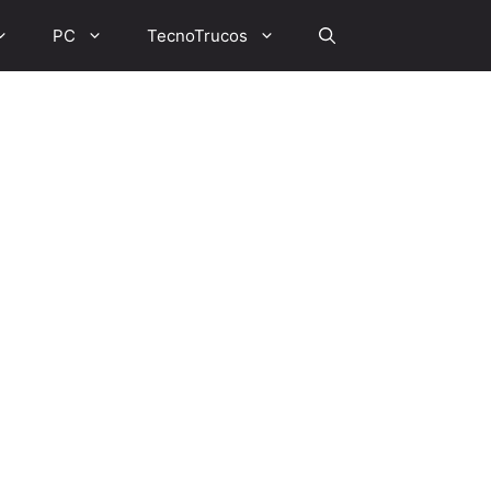
PC
TecnoTrucos