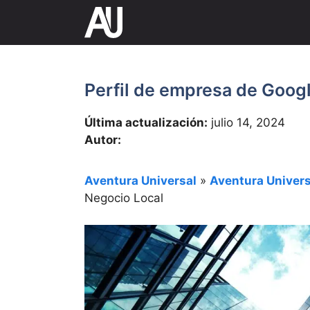
Saltar
al
contenido
Perfil de empresa de Googl
Última actualización:
julio 14, 2024
Autor:
Aventura Universal
»
Aventura Univers
Negocio Local