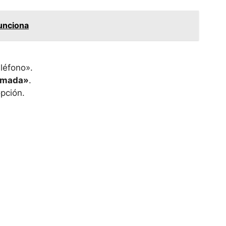
unciona
léfono».
lamada»
.
opción.