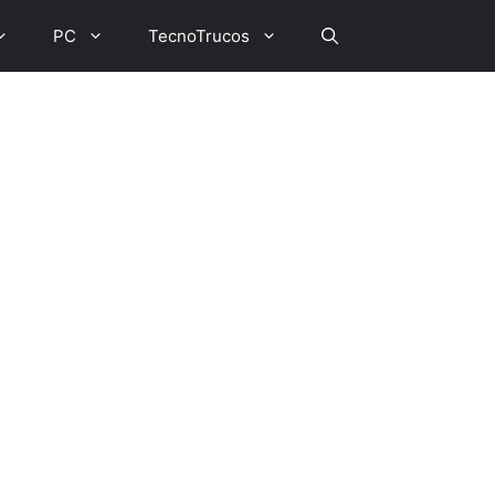
PC
TecnoTrucos