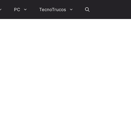
PC
TecnoTrucos