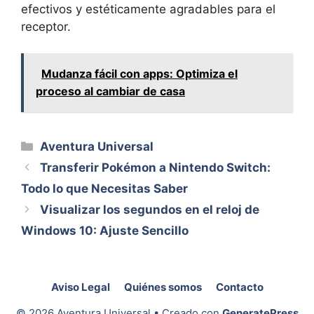
efectivos y estéticamente agradables para el
receptor.
Mudanza fácil con apps: Optimiza el
proceso al cambiar de casa
Categorías
Aventura Universal
Transferir Pokémon a Nintendo Switch:
Todo lo que Necesitas Saber
Visualizar los segundos en el reloj de
Windows 10: Ajuste Sencillo
Aviso Legal
Quiénes somos
Contacto
© 2026 Aventura Universal
• Creado con
GeneratePress