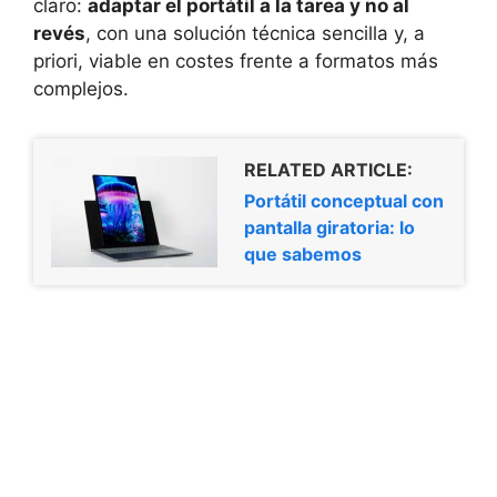
claro:
adaptar el portátil a la tarea y no al
revés
, con una solución técnica sencilla y, a
priori, viable en costes frente a formatos más
complejos.
RELATED ARTICLE:
Portátil conceptual con
pantalla giratoria: lo
que sabemos
Categorías
Hardware
,
Laptop
La Semana Nacional de Salud Pública
arranca en todo México
Red de cables del Mar Rojo sufre cortes:
impacto en Asia y Oriente Medio