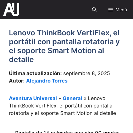
Saltar
Menú
al
contenido
Lenovo ThinkBook VertiFlex, el
portátil con pantalla rotatoria y
el soporte Smart Motion al
detalle
Última actualización:
septiembre 8, 2025
Autor:
Alejandro Torres
Aventura Universal
»
General
»
Lenovo
ThinkBook VertiFlex, el portátil con pantalla
rotatoria y el soporte Smart Motion al detalle
Pantalla de 14 pulgadas que gira 90 grados