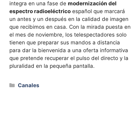
integra en una fase de
modernización del
espectro radioeléctrico
español que marcará
un antes y un después en la calidad de imagen
que recibimos en casa. Con la mirada puesta en
el mes de noviembre, los telespectadores solo
tienen que preparar sus mandos a distancia
para dar la bienvenida a una oferta informativa
que pretende recuperar el pulso del directo y la
pluralidad en la pequeña pantalla.
Categorías
Canales
Stan y Francine de American Dad aterrizan
en Fortnite con sus nuevas skins
Guía completa de códigos de Heartopia:
consigue recompensas gratis