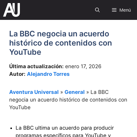
Saltar
Menú
al
contenido
La BBC negocia un acuerdo
histórico de contenidos con
YouTube
Última actualización:
enero 17, 2026
Autor:
Alejandro Torres
Aventura Universal
»
General
»
La BBC
negocia un acuerdo histórico de contenidos con
YouTube
La BBC ultima un acuerdo para producir
programas específicos para YouTube y