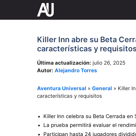
Saltar
al
contenido
Killer Inn abre su Beta Cer
características y requisito
Última actualización:
julio 26, 2025
Autor:
Alejandro Torres
Aventura Universal
»
General
»
Killer 
características y requisitos
Killer Inn celebra su Beta Cerrada en 
La prueba permitirá evaluar el rendim
Participan hasta 24 jugadores dividid