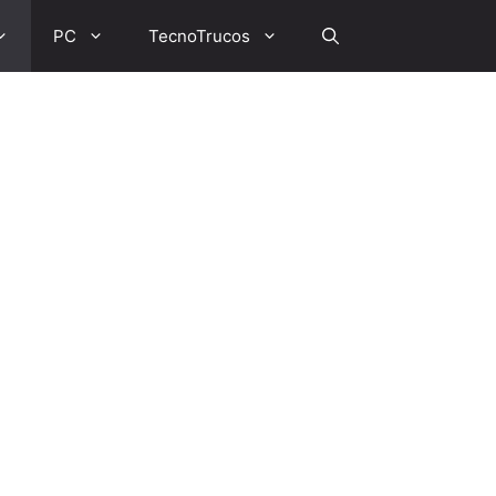
PC
TecnoTrucos