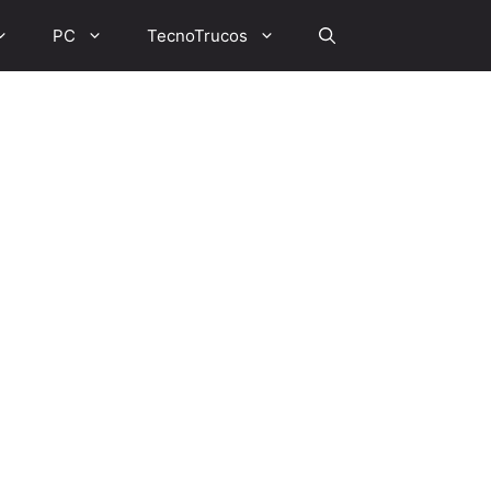
PC
TecnoTrucos