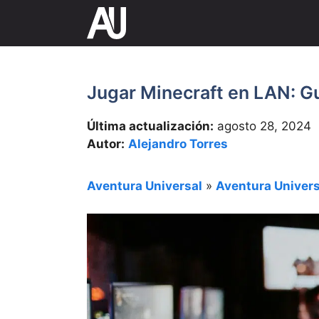
Saltar
al
contenido
Jugar Minecraft en LAN: Gu
Última actualización:
agosto 28, 2024
Autor:
Alejandro Torres
Aventura Universal
»
Aventura Univers