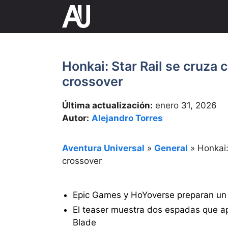
Saltar
al
contenido
Honkai: Star Rail se cruza 
crossover
Última actualización:
enero 31, 2026
Autor:
Alejandro Torres
Aventura Universal
»
General
»
Honkai:
crossover
Epic Games y HoYoverse preparan un cr
El teaser muestra dos espadas que ap
Blade