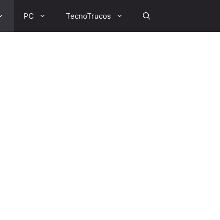
PC
TecnoTrucos