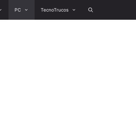
PC
TecnoTrucos